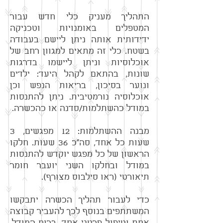
התהליך מעניק כלי חדש עבור
המטפלים באומנויות וטכניקה
ידידותית אותה ניתן ליישם בעבודה
בשטח. כלי זה מתאים למגוון רחב של
אוכלוסיות וניתן ליישמו בדרגות
שונות, בהתאם לקהל היעד: ילדים
ונוער בסיכון, בריאות הנפש וכן
אוכלוסיה נורמטיבית. ניתן להתנסות
במודל כהשתלמות/סדנה או כהכשרה.
מבנה ההשתלמות: 12 מפגשים, 3
שעות כל אחד, סה"כ 36 שעות. חלקו
הראשון של כל מפגש יוקדש להתנסות
במודל ובחלקו השני יועבר חומר
תיאורטי (ראו סילבוס מצורף).
כדי לעבור תהליך הכשרה יתבקשו
המשתתפים בנוסף לכך להעביר קבוצה